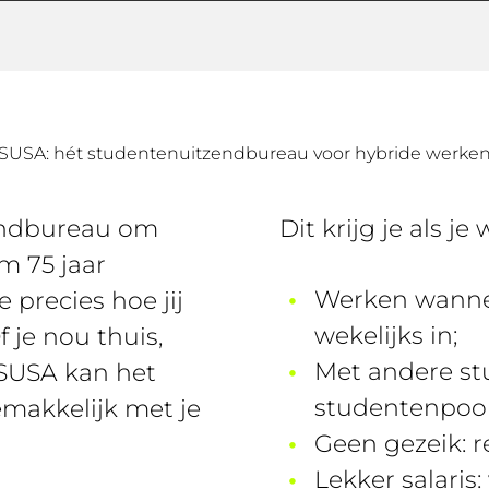
SUSA: hét studentenuitzendbureau voor hybride werke
endbureau om
Dit krijg je als je
m 75 jaar
Werken wannee
 precies hoe jij
wekelijks in;
 je nou thuis,
Met andere stu
j SUSA kan het
studentenpool
emakkelijk met je
Geen gezeik: re
Lekker salaris: