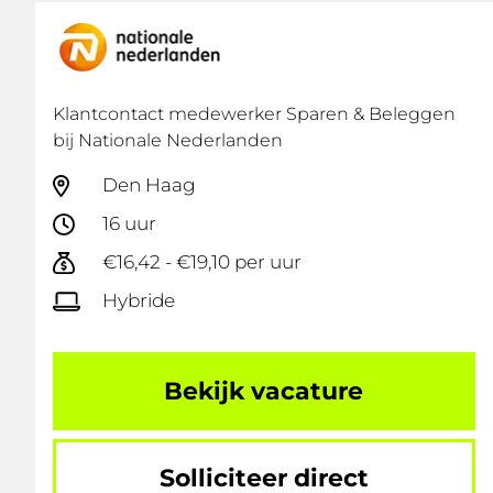
Klantcontact medewerker Sparen & Beleggen
bij Nationale Nederlanden
Den Haag
16 uur
€16,42 - €19,10 per uur
Hybride
Bekijk vacature
Solliciteer direct