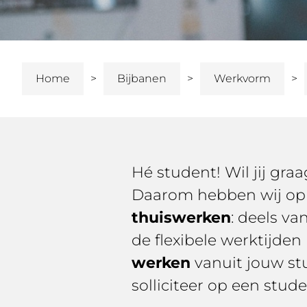
Home
Bijbanen
Werkvorm
Hé student! Wil jij gra
Daarom hebben wij op d
thuiswerken
: deels va
de flexibele werktijden
werken
vanuit jouw st
solliciteer op een stude