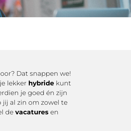
oor? Dat snappen we!
je lekker
hybride
kunt
erdien je goed én zijn
jij al zin om zowel te
el de
vacatures
en