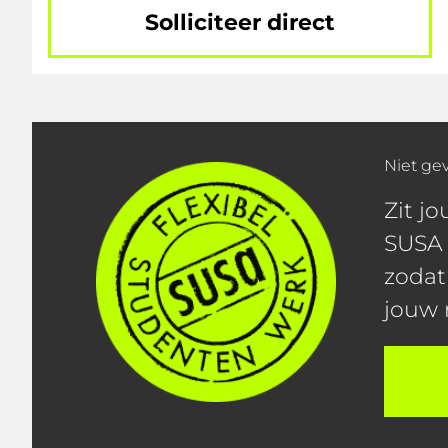
Solliciteer direct
Niet ge
Zit j
SUSA 
zodat
jouw 