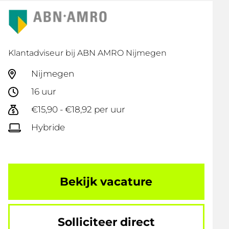
Klantadviseur bij ABN AMRO Nijmegen
Nijmegen
16 uur
€15,90 - €18,92 per uur
Hybride
Bekijk vacature
Solliciteer direct