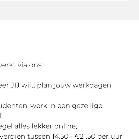
n
 werkt via ons:
r JIJ wilt: plan jouw werkdagen
denten: werk in een gezellige
;
gel alles lekker online;
 verdien tussen 14,50 - €21,50 per uur