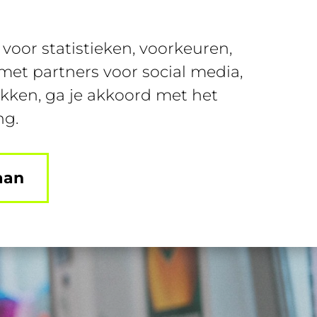
Over SUSA
Contact
voor statistieken, voorkeuren,
nt
Join SUSA
Login
et partners voor social media,
ikken, ga je akkoord met het
ng.
aan