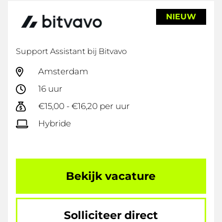
NIEUW
Support Assistant bij Bitvavo
Amsterdam
16 uur
€15,00 - €16,20 per uur
Hybride
Bekijk vacature
Solliciteer direct