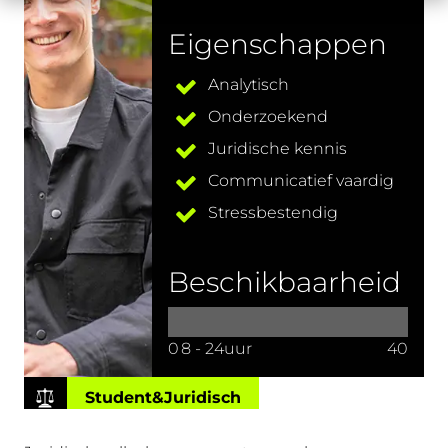
Eigenschappen
Analytisch
Onderzoekend
Juridische kennis
Communicatief vaardig
Stressbestendig
Beschikbaarheid
0
8 - 24uur
40
Student&Juridisch