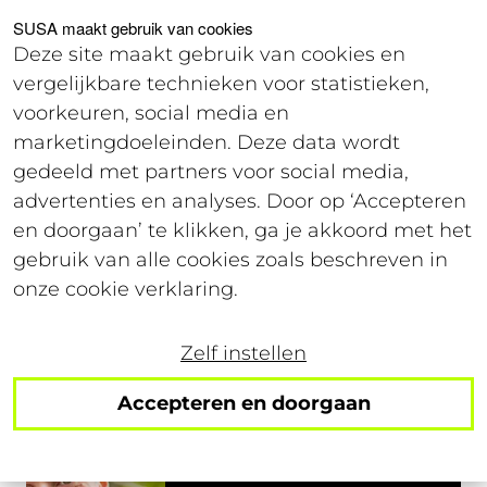
Voor studenten
Voor werkgevers
SUSA maakt gebruik van cookies
Deze site maakt gebruik van cookies en
vergelijkbare technieken voor statistieken,
Offerte
voorkeuren, social media en
marketingdoeleinden. Deze data wordt
gedeeld met partners voor social media,
Flexibele juridisch talenten
advertenties en analyses. Door op ‘Accepteren
en doorgaan’ te klikken, ga je akkoord met het
gebruik van alle cookies zoals beschreven in
onze cookie verklaring.
Werkzaamheden
Zelf instellen
Dossierbeheer,
administratieve
Accepteren en doorgaan
ondersteuning, cliëntcontact,
opstellen van documenten,
eerstelijnsadvies.