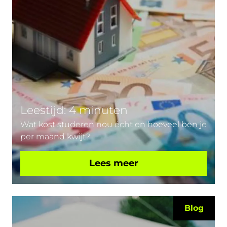
Leestijd: 4 minuten
Wat kost studeren nou écht en hoeveel ben je
per maand kwijt?
Lees meer
Blog