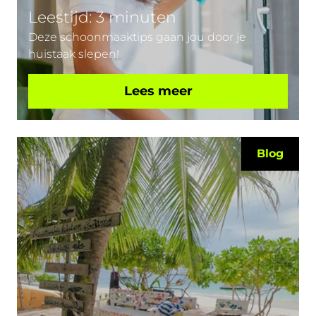
Leestijd: 3 minuten
Deze schoonmaaktips gaan jou door je
huistaak slepen!
Lees meer
Blog