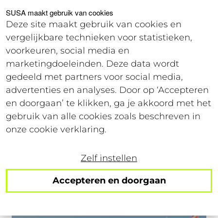
Voor studenten
Voor werkgevers
SUSA maakt gebruik van cookies
Deze site maakt gebruik van cookies en
vergelijkbare technieken voor statistieken,
Login
voorkeuren, social media en
marketingdoeleinden. Deze data wordt
gedeeld met partners voor social media,
Studentencontent
advertenties en analyses. Door op ‘Accepteren
Blogs en tips voor studenten over werken,
en doorgaan’ te klikken, ga je akkoord met het
studeren en studentenleven
gebruik van alle cookies zoals beschreven in
onze cookie verklaring.
Zelf instellen
Accepteren en doorgaan
Blog