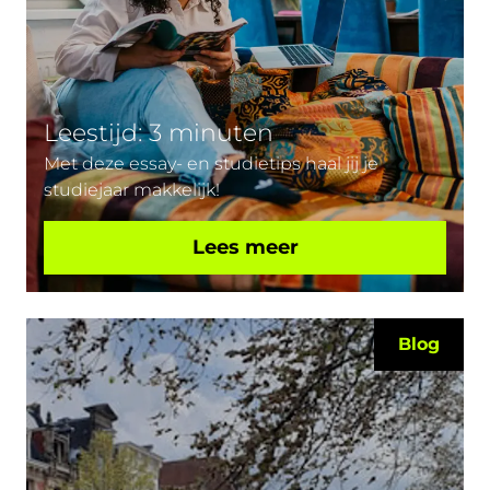
Leestijd: 3 minuten
Met deze essay- en studietips haal jij je
studiejaar makkelijk!
Lees meer
Blog