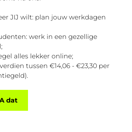
r JIJ wilt: plan jouw werkdagen
denten: werk in een gezellige
;
gel alles lekker online;
 verdien tussen €14,06 - €23,30 per
ntiegeld).
A dat