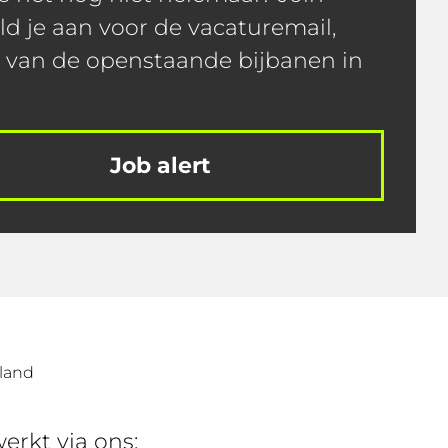
ld je aan voor de vacaturemail,
t van de openstaande bijbanen in
Job alert
land
 werkt via ons: