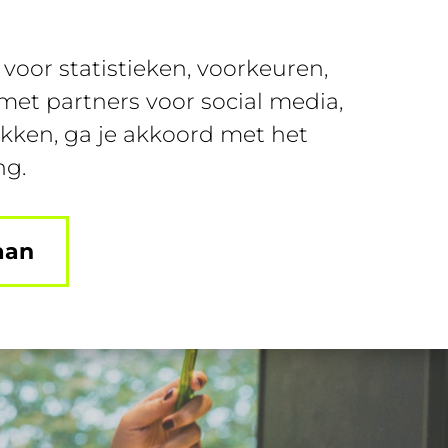
Over SUSA
Contact
voor statistieken, voorkeuren,
nt
Join SUSA
Login
et partners voor social media,
ikken, ga je akkoord met het
ng.
aan