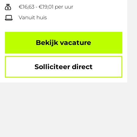
€16,63 - €19,01 per uur
Vanuit huis
Bekijk vacature
Solliciteer direct