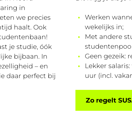
aring in
Werken wannee
eten we precies
wekelijks in;
tijd haalt. Ook
Met andere stu
 studentenbaan!
studentenpool
t je studie, óók
Geen gezeik: re
jke bijbaan. In
Lekker salaris:
elligheid – en
uur (incl. vaka
e daar perfect bij
Zo regelt SUS