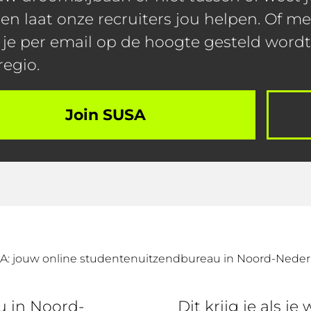
en laat onze recruiters jou helpen. Of me
 je per email op de hoogte gesteld word
regio.
Join SUSA
A: jouw online studentenuitzendbureau in Noord-Neder
u in Noord-
Dit krijg je als je