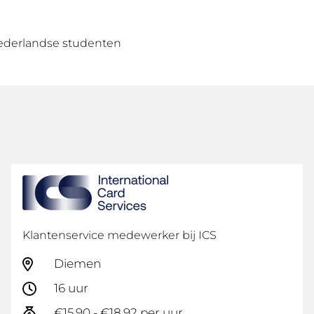
Nederlandse studenten
Klantenservice medewerker bij ICS
Diemen
16 uur
€15,90 - €18,92 per uur