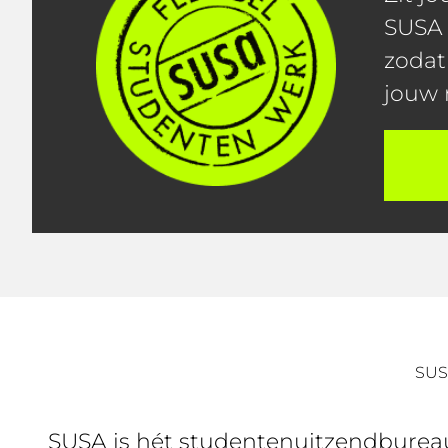
SUSA 
zodat
jouw 
SUS
SUSA is hét studentenuitzendburea