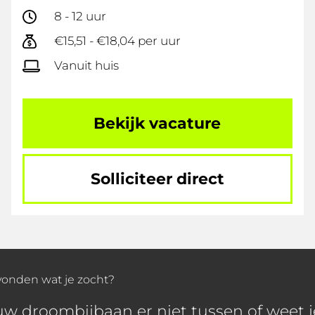
8 - 12 uur
€15,51 - €18,04 per uur
Vanuit huis
Bekijk vacature
Solliciteer direct
vonden wat je zocht?
ouw droombijbaan er niet tussen of weet 