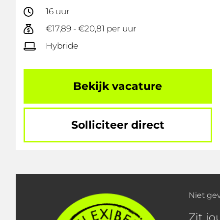
16 uur
€17,89 - €20,81 per uur
Hybride
Bekijk vacature
Solliciteer direct
Niet ge
Zit j