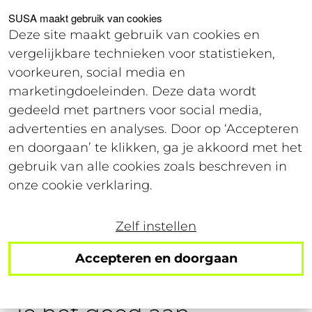
Voor studenten
Voor werkgevers
SUSA maakt gebruik van cookies
Deze site maakt gebruik van cookies en
vergelijkbare technieken voor statistieken,
Offerte
voorkeuren, social media en
marketingdoeleinden. Deze data wordt
gedeeld met partners voor social media,
3 september 2025
advertenties en analyses. Door op ‘Accepteren
Leestijd: 5 minuten
en doorgaan’ te klikken, ga je akkoord met het
gebruik van alle cookies zoals beschreven in
Van inlenersbeloning
onze cookie verklaring.
naar gelijkwaardige
Zelf instellen
arbeidsvoorwaarden in
Accepteren en doorgaan
de ABU-cao 2026: zo pak