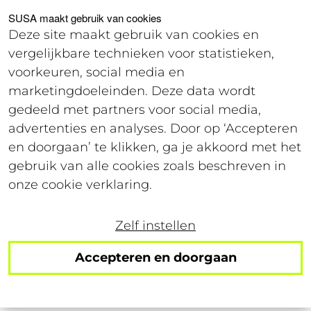
Voor studenten
Voor werkgevers
SUSA maakt gebruik van cookies
Deze site maakt gebruik van cookies en
vergelijkbare technieken voor statistieken,
Offerte
voorkeuren, social media en
marketingdoeleinden. Deze data wordt
gedeeld met partners voor social media,
25 juli 2023
advertenties en analyses. Door op ‘Accepteren
Leestijd: 4 minuten
en doorgaan’ te klikken, ga je akkoord met het
gebruik van alle cookies zoals beschreven in
Kwartaalupdate: nog
onze cookie verklaring.
nooit zoveel vaste
Zelf instellen
contracten voor
Accepteren en doorgaan
‘baanvinders’