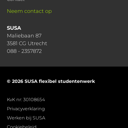
Neem contact op
SUSA
Maliebaan 87
3581 CG Utrecht
088 - 2357872
© 2026 SUSA flexibel studentenwerk
KvK nr: 30108654
Privacyverklaring
Werken bij SUSA
Cookiebeleid