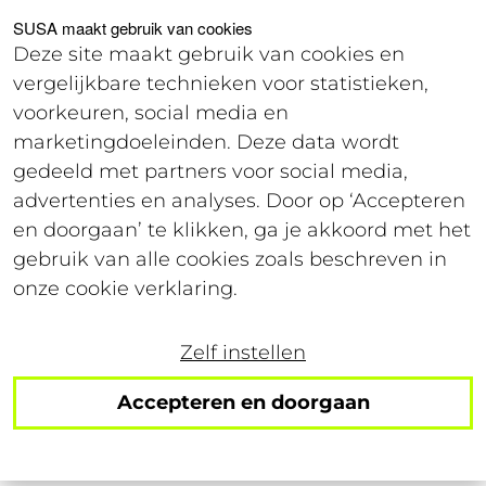
Voor studenten
Voor werkgevers
SUSA maakt gebruik van cookies
Deze site maakt gebruik van cookies en
vergelijkbare technieken voor statistieken,
Login
voorkeuren, social media en
marketingdoeleinden. Deze data wordt
gedeeld met partners voor social media,
7 november 2023
advertenties en analyses. Door op ‘Accepteren
Leestijd: 3 minuten
en doorgaan’ te klikken, ga je akkoord met het
gebruik van alle cookies zoals beschreven in
Hoopvolle motie Tweede
onze cookie verklaring.
Kamer: rente
Zelf instellen
studieschuld moet
Accepteren en doorgaan
omlaag