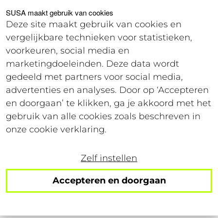
Voor studenten
Voor werkgevers
SUSA maakt gebruik van cookies
Deze site maakt gebruik van cookies en
vergelijkbare technieken voor statistieken,
Login
voorkeuren, social media en
marketingdoeleinden. Deze data wordt
gedeeld met partners voor social media,
Verschillende type studentenbijbanen
advertenties en analyses. Door op ‘Accepteren
en doorgaan’ te klikken, ga je akkoord met het
gebruik van alle cookies zoals beschreven in
onze cookie verklaring.
Hé student! Wil jij graag
geld verdienen,
maar weet jij niet zo goed welke
studentenbijbaan
het beste bij je past? Dat
Zelf instellen
snappen we! Daarom hebben wij op deze
Accepteren en doorgaan
pagina alle verschillende soorten bijbanen
gezet waar wij
vacatures
voor aanbieden.
Via SUSA verdien je goed én zijn de flexibele