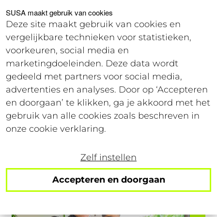
Voor studenten
Voor werkgevers
SUSA maakt gebruik van cookies
Deze site maakt gebruik van cookies en
vergelijkbare technieken voor statistieken,
Offerte
voorkeuren, social media en
marketingdoeleinden. Deze data wordt
gedeeld met partners voor social media,
24 juli 2024
advertenties en analyses. Door op ‘Accepteren
Leestijd: 4 minuten
en doorgaan’ te klikken, ga je akkoord met het
gebruik van alle cookies zoals beschreven in
Zomerwerving SOS: 50
onze cookie verklaring.
FTE in 4 weken
Zelf instellen
Accepteren en doorgaan