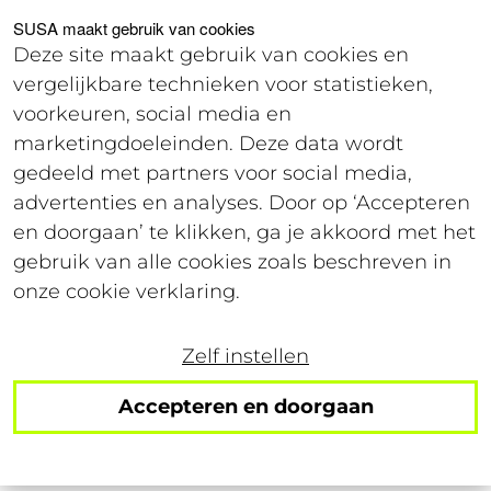
Voor studenten
Voor werkgevers
SUSA maakt gebruik van cookies
Deze site maakt gebruik van cookies en
vergelijkbare technieken voor statistieken,
Offerte
voorkeuren, social media en
marketingdoeleinden. Deze data wordt
gedeeld met partners voor social media,
20 maart 2018
advertenties en analyses. Door op ‘Accepteren
Leestijd: 4 minuten
en doorgaan’ te klikken, ga je akkoord met het
gebruik van alle cookies zoals beschreven in
Krapte op arbeidsmarkt
onze cookie verklaring.
vraagt om ultiem
Zelf instellen
antwoord
Accepteren en doorgaan