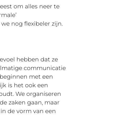
weest om alles neer te
rmale’
e nog flexibeler zijn.
gevoel hebben dat ze
gelmatige communicatie
e beginnen met een
jk is het ook een
houdt. We organiseren
rde zaken gaan, maar
d in de vorm van een