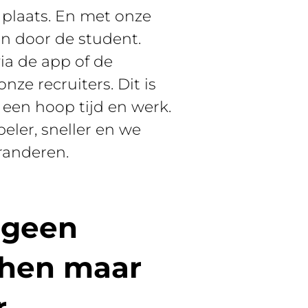
e plaats. En met onze
en door de student.
via de app of de
nze recruiters. Dit is
 een hoop tijd en werk.
eler, sneller en we
randeren.
 geen
t hen maar
r