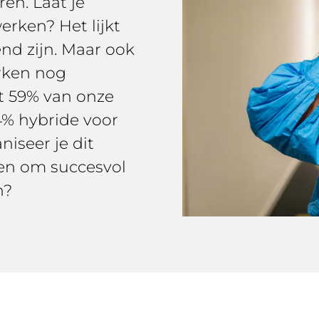
en. Laat je
erken? Het lijkt
nd zijn. Maar ook
rken nog
st 59% van onze
4% hybride voor
iseer je dit
ten om succesvol
n?