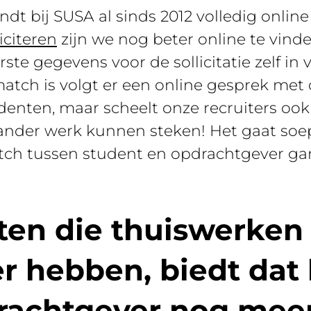
indt bij SUSA al sinds 2012 volledig onlin
iciteren
zijn we nog beter online te vind
ste gegevens voor de sollicitatie zelf in 
match is volgt er een online gesprek met o
tudenten, maar scheelt onze recruiters ook
 ander werk kunnen steken! Het gaat soep
ch tussen student en opdrachtgever ga
ten die thuiswerken
er hebben, biedt da
rachtgever nog mee