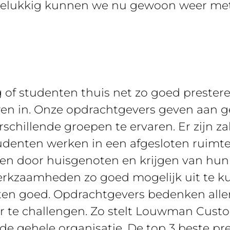
gelukkig kunnen we nu gewoon weer met 
g of studenten thuis net zo goed prester
en in. Onze opdrachtgevers geven aan ge
rschillende groepen te ervaren. Er zijn za
tudenten werken in een afgesloten ruimte
n door huisgenoten en krijgen van hun
erkzaamheden zo goed mogelijk uit te k
nten goed. Opdrachtgevers bedenken all
te challengen. Zo stelt Louwman Custom
de gehele organisatie. De top 3 beste p