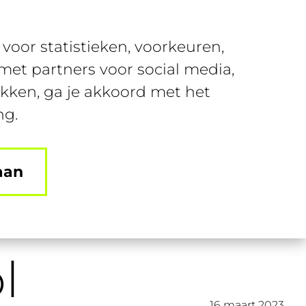
Over SUSA
Contact
voor statistieken, voorkeuren,
Kennisbank
Offerte
et partners voor social media,
ikken, ga je akkoord met het
ng.
aan
l
16 maart 2023