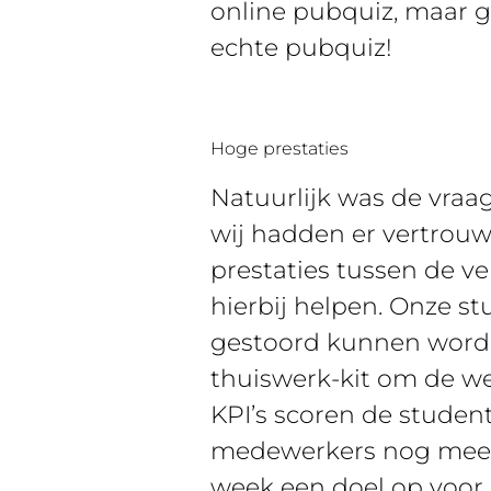
online pubquiz, maar 
echte pubquiz!
Hoge prestaties
Natuurlijk was de vraa
wij hadden er vertrouw
prestaties tussen de ve
hierbij helpen. Onze s
gestoord kunnen worde
thuiswerk-kit om de w
KPI’s scoren de stude
medewerkers nog meer 
week een doel op voor 