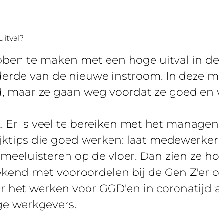
uitval?
en te maken met een hoge uitval in de 
derde van de nieuwe instroom. In deze m
d, maar ze gaan weg voordat ze goed en w
k. Er is veel te bereiken met het manag
ijktips die goed werken: laat medewerker
 meeluisteren op de vloer. Dan zien ze hoe
end met vooroordelen bij de Gen Z'er ov
ar het werken voor GGD'en in coronatijd 
e werkgevers.