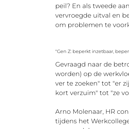
peil? En als tweede aa
vervroegde uitval en b
om problemen te voor
"Gen Z: beperkt inzetbaar, bepe
Gevraagd naar de betr
worden) op de werkvloe
ver te zoeken" tot "er 
kort verzuim" tot "ze v
Arno Molenaar, HR cons
tijdens het Werkcolle