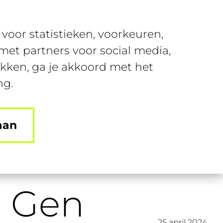
Over SUSA
Contact
voor statistieken, voorkeuren,
Kennisbank
Offerte
et partners voor social media,
ikken, ga je akkoord met het
ng.
aan
t Gen
25 april 2024