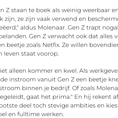
n Z staan te boek als weinig weerbaar en
euk zijn, ze zijn vaak verwend en besche
eëerd," aldus Molenaar. Gen Z trapt noga
elanden. Gen Z verwacht ook dat alles voo
n beetje zoals Netfix. Ze willen bovendien
n leven staat voorop.
niet alleen kommer en kwel. Als werkgever 
de instroom vanuit Gen Z een beetje kned
stroom binnen je bedrijf. Of zoals Molenaa
geleidt, gaat het prima." En hij rekent a
rootste deel toch stevige ambities en kie
el en fulltime werken.