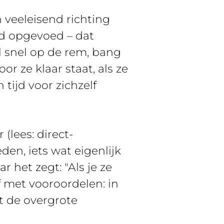
 veeleisend richting
rmd opgevoed – dat
l snel op de rem, bang
r ze klaar staat, als ze
 tijd voor zichzelf
(lees: direct-
en, iets wat eigenlijk
r het zegt: "Als je ze
f met vooroordelen: in
st de overgrote