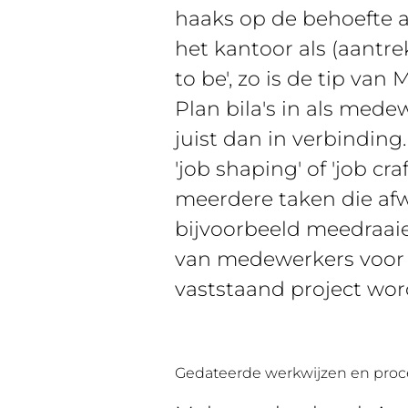
haaks op de behoefte aa
het kantoor als (aantre
to be', zo is de tip van 
Plan bila's in als med
juist dan in verbindin
'job shaping' of 'job cr
meerdere taken die af
bijvoorbeeld meedraaie
van medewerkers voor 
vaststaand project wor
Gedateerde werkwijzen en pro