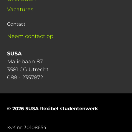
Vacatures
Contact
Neem contact op
SUSA
Maliebaan 87
3581 CG Utrecht
088 - 2357872
© 2026 SUSA flexibel studentenwerk
KvK nr: 30108654