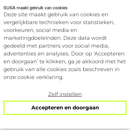
Voor studenten
Voor werkgevers
SUSA maakt gebruik van cookies
Deze site maakt gebruik van cookies en
vergelijkbare technieken voor statistieken,
Offerte
voorkeuren, social media en
marketingdoeleinden. Deze data wordt
gedeeld met partners voor social media,
9 september 2026
advertenties en analyses. Door op ‘Accepteren
Leestijd: 5 minuten
en doorgaan’ te klikken, ga je akkoord met het
gebruik van alle cookies zoals beschreven in
In gesprek met Essent:
onze cookie verklaring.
flexibiliteit op de
Zelf instellen
momenten dat
Accepteren en doorgaan
klantcontact piekt