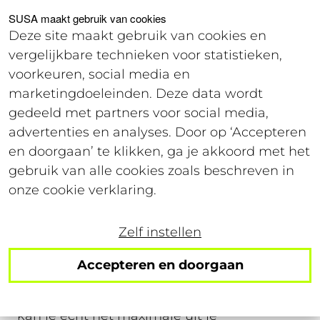
Voor studenten
Voor werkgevers
SUSA maakt gebruik van cookies
Deze site maakt gebruik van cookies en
vergelijkbare technieken voor statistieken,
Login
voorkeuren, social media en
marketingdoeleinden. Deze data wordt
gedeeld met partners voor social media,
SUSA.
advertenties en analyses. Door op ‘Accepteren
Make it count.
en doorgaan’ te klikken, ga je akkoord met het
gebruik van alle cookies zoals beschreven in
onze cookie verklaring.
Werken zonder gezeik
Zelf instellen
Als student ben je al druk genoeg. Daarom
moet je kunnen werken zonder gezeik. Dat
Accepteren en doorgaan
houdt in: een bijbaan die flexibel is, lekker
verdient en goed geregeld is. Alleen dán
kan je echt het maximale uit je