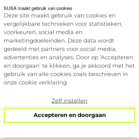
Voor studenten
Voor werkgevers
SUSA maakt gebruik van cookies
Deze site maakt gebruik van cookies en
vergelijkbare technieken voor statistieken,
Login
voorkeuren, social media en
marketingdoeleinden. Deze data wordt
gedeeld met partners voor social media,
30 maart 2021
advertenties en analyses. Door op ‘Accepteren
Leestijd: 3 minuten
en doorgaan’ te klikken, ga je akkoord met het
gebruik van alle cookies zoals beschreven in
Zomertijd zonder
onze cookie verklaring.
zorgen: 10 tips om
Zelf instellen
opstaan dragelijker te
Accepteren en doorgaan
maken