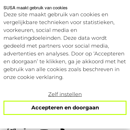
Voor studenten
Voor werkgevers
SUSA maakt gebruik van cookies
Deze site maakt gebruik van cookies en
vergelijkbare technieken voor statistieken,
Login
voorkeuren, social media en
marketingdoeleinden. Deze data wordt
gedeeld met partners voor social media,
8 januari 2024
advertenties en analyses. Door op ‘Accepteren
Leestijd: 4 minuten
en doorgaan’ te klikken, ga je akkoord met het
gebruik van alle cookies zoals beschreven in
Zo vul jij je zakken in
onze cookie verklaring.
2024!
Zelf instellen
Accepteren en doorgaan
Volg ons op social!