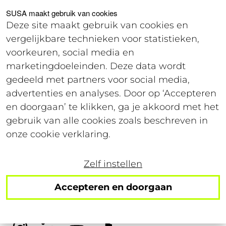
Voor studenten
Voor werkgevers
SUSA maakt gebruik van cookies
Deze site maakt gebruik van cookies en
vergelijkbare technieken voor statistieken,
Login
voorkeuren, social media en
marketingdoeleinden. Deze data wordt
gedeeld met partners voor social media,
9 april 2020
advertenties en analyses. Door op ‘Accepteren
Leestijd: 4 minuten
en doorgaan’ te klikken, ga je akkoord met het
gebruik van alle cookies zoals beschreven in
Zo scoor jij een 10 voor je
onze cookie verklaring.
online tentamen
Zelf instellen
Accepteren en doorgaan
Volg ons op social!