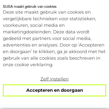
Voor studenten
Voor werkgevers
SUSA maakt gebruik van cookies
Deze site maakt gebruik van cookies en
vergelijkbare technieken voor statistieken,
Login
voorkeuren, social media en
marketingdoeleinden. Deze data wordt
gedeeld met partners voor social media,
30 juli 2020
advertenties en analyses. Door op ‘Accepteren
Leestijd: 4 minuten
en doorgaan’ te klikken, ga je akkoord met het
gebruik van alle cookies zoals beschreven in
Zo overleef je
onze cookie verklaring.
quarantaine met je
Zelf instellen
huisgenoten
Accepteren en doorgaan