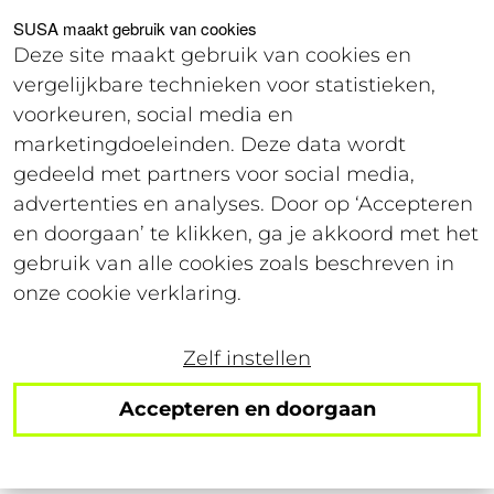
Voor studenten
Voor werkgevers
SUSA maakt gebruik van cookies
Deze site maakt gebruik van cookies en
vergelijkbare technieken voor statistieken,
Login
voorkeuren, social media en
marketingdoeleinden. Deze data wordt
gedeeld met partners voor social media,
20 november 2023
advertenties en analyses. Door op ‘Accepteren
Leestijd: 4 minuten
en doorgaan’ te klikken, ga je akkoord met het
gebruik van alle cookies zoals beschreven in
Zo organiseer jij een
onze cookie verklaring.
vriendenweekend om
Zelf instellen
nooit te vergeten!
Accepteren en doorgaan