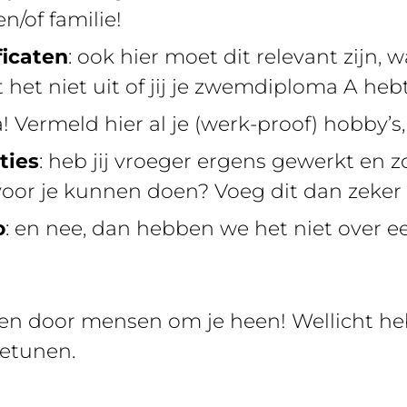
n/of familie!
ficaten
: ook hier moet dit relevant zijn, 
et niet uit of jij je zwemdiploma A heb
a! Vermeld hier al je (werk-proof) hobby’s, 
ties
: heb jij vroeger ergens gewerkt en 
oor je kunnen doen? Voeg dit dan zeker 
o
: en nee, dan hebben we het niet over e
cken door mensen om je heen! Wellicht he
netunen.