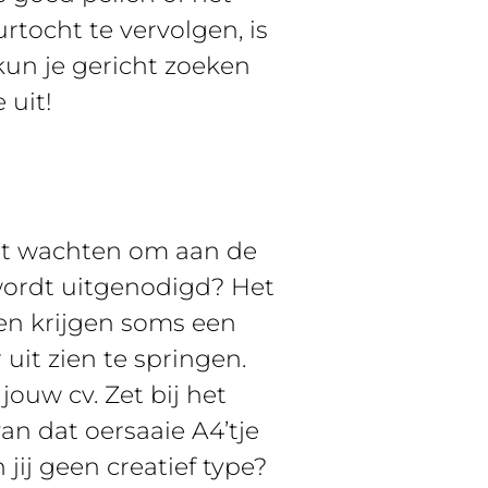
rtocht te vervolgen, is
 kun je gericht zoeken
 uit!
et wachten om aan de
e wordt uitgenodigd? Het
jven krijgen soms een
 uit zien te springen.
ouw cv. Zet bij het
an dat oersaaie A4’tje
ij geen creatief type?