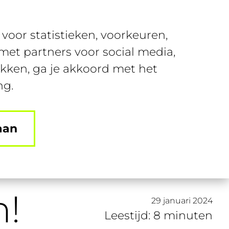
Over SUSA
Contact
voor statistieken, voorkeuren,
nt
Join SUSA
Login
et partners voor social media,
ikken, ga je akkoord met het
ng.
aan
n!
29 januari 2024
Leestijd: 8 minuten