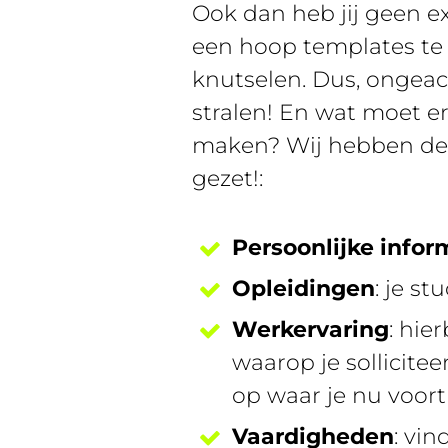
Ook dan heb jij geen ex
een hoop templates te v
knutselen. Dus, ongeach
stralen! En wat moet e
maken? Wij hebben de m
gezet!:
Persoonlijke infor
Opleidingen
: je st
Werkervaring
: hie
waarop je sollicitee
op waar je nu voort s
Vaardigheden
: vi