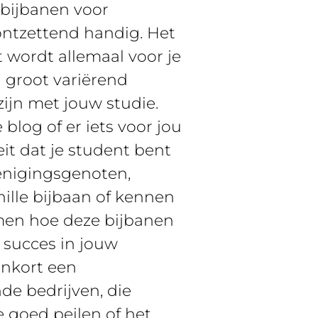
 bijbanen voor
ontzettend handig. Het
st wordt allemaal voor je
n groot variërend
ijn met jouw studie.
blog of er iets voor jou
it dat je student bent
enigingsgenoten,
chille bijbaan of kennen
omen hoe deze bijbanen
n succes in jouw
enkort een
de bedrijven, die
e goed peilen of het