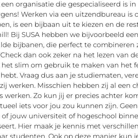
een organisatie die gespecialiseerd is in
rgens! Werken via een uitzendbureau is 
oen, is een bijbaan uit te kiezen en de re
hill! Bij SUSA hebben we bijvoorbeeld ee
e bijbanen, die perfect te combineren z
? Check dan ook zeker na het lezen van de 
s het slim om gebruik te maken van het fe
hebt. Vraag dus aan je studiematen, ver
r zij werken. Misschien hebben zij al een 
ns werken. Zo kun jij er precies achter k
tueel iets voor jou zou kunnen zijn. Gee
 of jouw universiteit of hogeschool binn
ert. Hier maak je kennis met verschillen
naar studenten. Ook op deze manier kun j