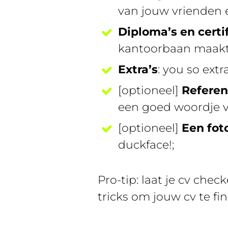
van jouw vrienden e
Diploma’s en certi
kantoorbaan maakt h
Extra’s
: you so extr
[optioneel]
Referen
een goed woordje v
[optioneel]
Een fot
duckface!;
Pro-tip: laat je cv che
tricks om jouw cv te fi