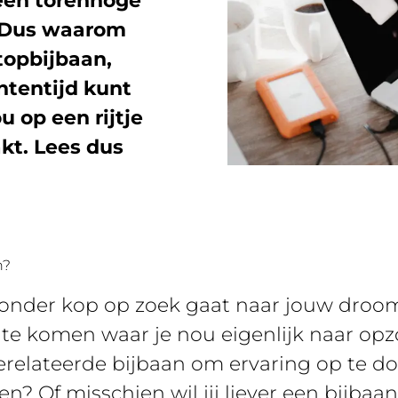
 een torenhoge
t. Dus waarom
topbijbaan,
ntentijd kunt
u op een rijtje
kt. Lees dus
n?
 zonder kop op zoek gaat naar jouw droom
te komen waar je nou eigenlijk naar opzo
erelateerde bijbaan om ervaring op te d
en? Of misschien wil jij liever een bijbaa