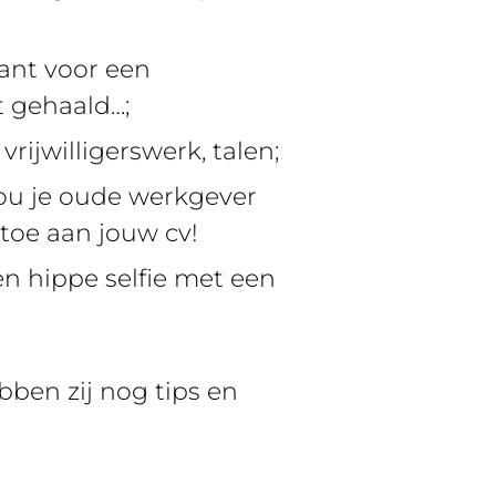
want voor een
t gehaald…;
vrijwilligerswerk, talen;
zou je oude werkgever
toe aan jouw cv!
en hippe selfie met een
bben zij nog tips en