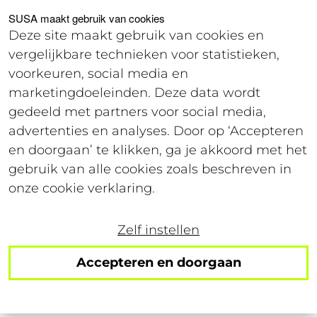
Voor studenten
Voor werkgevers
SUSA maakt gebruik van cookies
Deze site maakt gebruik van cookies en
vergelijkbare technieken voor statistieken,
Login
voorkeuren, social media en
marketingdoeleinden. Deze data wordt
gedeeld met partners voor social media,
1 september 2021
advertenties en analyses. Door op ‘Accepteren
Leestijd: 5 minuten
en doorgaan’ te klikken, ga je akkoord met het
gebruik van alle cookies zoals beschreven in
Studeren vanuit huis:
onze cookie verklaring.
vervelend of een
Zelf instellen
verademing?
Accepteren en doorgaan