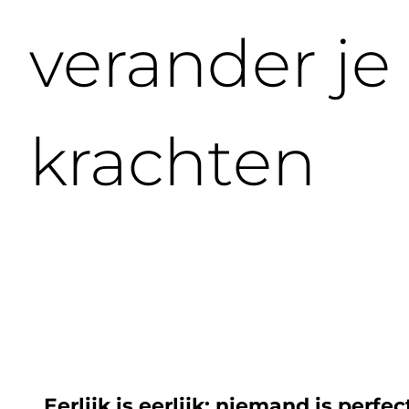
verander je
krachten
Eerlijk is eerlijk: niemand is perfec