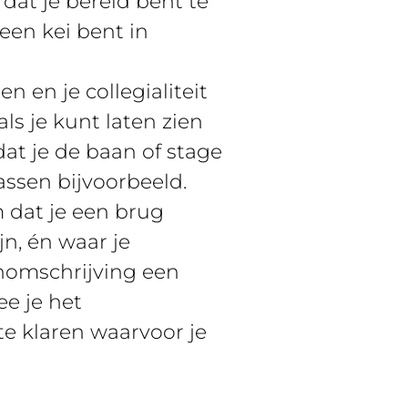
dat je bereid bent te
een kei bent in
 en je collegialiteit
ls je kunt laten zien
at je de baan of stage
assen bijvoorbeeld.
m dat je een brug
jn, én waar je
nomschrijving een
ee je het
te klaren waarvoor je