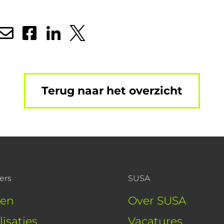
Terug naar het overzicht
ers
SUSA
ten
Over SUSA
lisaties
Vacatures