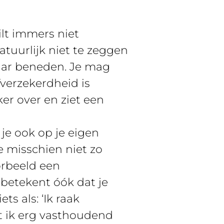
ilt immers niet
tuurlijk niet te zeggen
naar beneden. Je mag
fverzekerdheid is
ker over en ziet een
je ook op je eigen
je misschien niet zo
orbeeld een
 betekent óók dat je
ts als: ‘Ik raak
t ik erg vasthoudend