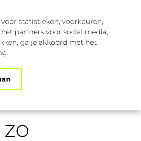
Over SUSA
Contact
voor statistieken, voorkeuren,
nt
Join SUSA
Login
et partners voor social media,
ikken, ga je akkoord met het
ng.
aan
 zo