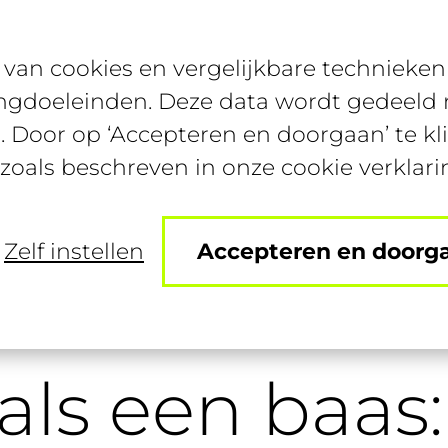
van cookies en vergelijkbare technieken 
Bijbanen
Studentenconte
ngdoeleinden. Deze data wordt gedeeld m
. Door op ‘Accepteren en doorgaan’ te kl
 zoals beschreven in onze cookie verklari
Zelf instellen
Accepteren en doorg
teren als een baas: zo verander je zwaktes in krachten
 als een baas: