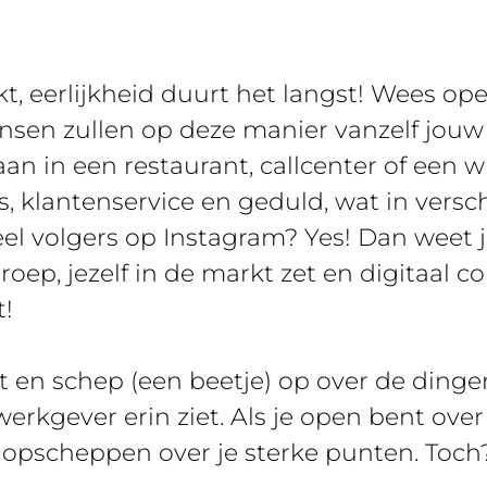
t, eerlijkheid duurt het langst! Wees open
ansen zullen op deze manier vanzelf jou
aan in een restaurant, callcenter of een w
es, klantenservice en geduld, wat in versc
eel volgers op Instagram? Yes! Dan weet 
oep, jezelf in de markt zet en digitaal 
t!
t en schep (een beetje) op over de dingen
erkgever erin ziet. Als je open bent ove
 opscheppen over je sterke punten. Toch