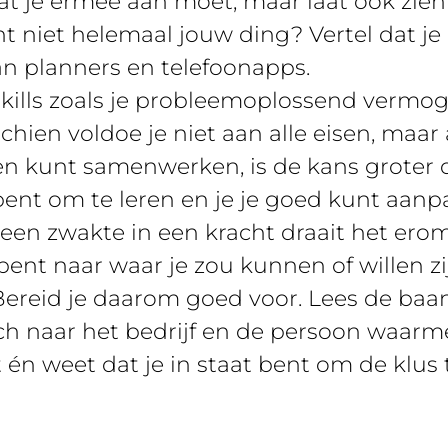
t je ermee aan moet, maar laat ook zien 
niet helemaal jouw ding? Vertel dat je 
n planners en telefoonapps.
kills zoals je probleemoplossend vermogen
hien voldoe je niet aan alle eisen, maar a
n kunt samenwerken, is de kans groter d
bent om te leren en je je goed kunt aanp
 een zwakte in een kracht draait het ero
bent naar waar je zou kunnen of willen zi
Bereid je daarom goed voor. Lees de baa
rch naar het bedrijf en de persoon waarm
t én weet dat je in staat bent om de klus 