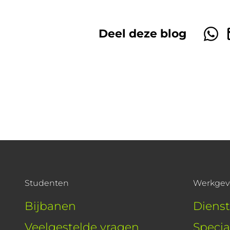
Deel deze blog
Studenten
Werkgev
Bijbanen
Diens
Veelgestelde vragen
Specia