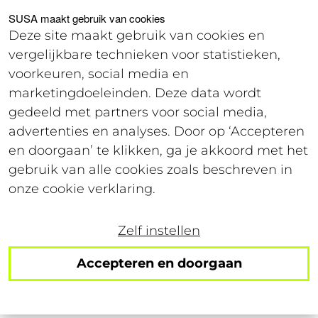
Voor studenten
Voor werkgevers
SUSA maakt gebruik van cookies
Deze site maakt gebruik van cookies en
vergelijkbare technieken voor statistieken,
Login
voorkeuren, social media en
marketingdoeleinden. Deze data wordt
gedeeld met partners voor social media,
20 september 2018
advertenties en analyses. Door op ‘Accepteren
Leestijd: 3 minuten
en doorgaan’ te klikken, ga je akkoord met het
gebruik van alle cookies zoals beschreven in
Rome met een
onze cookie verklaring.
studentenbudget: non
Zelf instellen
c'è problema
Accepteren en doorgaan