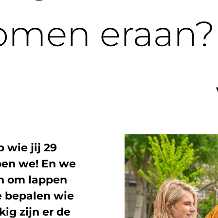
omen eraan?
 wie jij 29
pen we! En we
jn om lappen
e bepalen wie
ig zijn er de