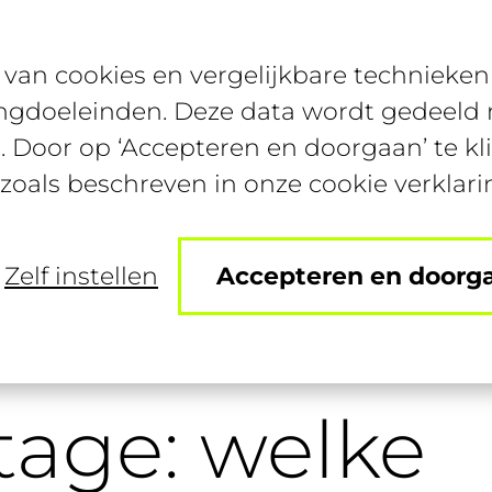
van cookies en vergelijkbare technieken 
Bijbanen
Studentenconte
ngdoeleinden. Deze data wordt gedeeld m
. Door op ‘Accepteren en doorgaan’ te kl
 zoals beschreven in onze cookie verklari
Zelf instellen
Accepteren en doorg
i on stage: welke debatten komen eraan?
stage: welke