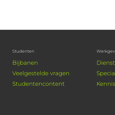
Studenten
Werkgev
Bijbanen
Diens
Veelgestelde vragen
Specia
Studentencontent
Kenni