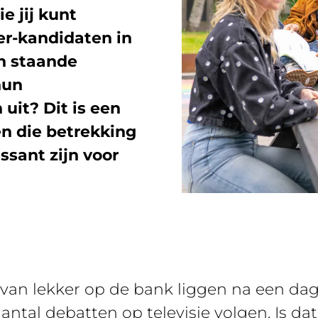
e jij kunt
er-kandidaten in
ch staande
hun
uit? Dit is een
n die betrekking
sant zijn voor
n van lekker op de bank liggen na een da
ntal debatten op televisie volgen. Is da