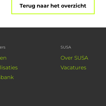
Terug naar het overzicht
ers
SUSA
ten
Over SUSA
lisaties
Vacatures
sbank