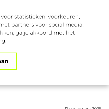
Over SUSA
Contact
voor statistieken, voorkeuren,
nt
Join SUSA
Login
et partners voor social media,
ikken, ga je akkoord met het
ng.
aan
17 september 2025