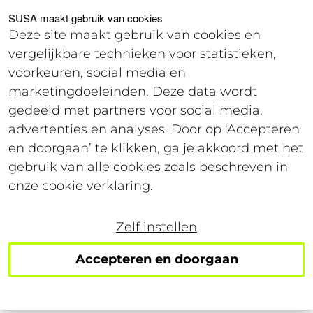
Voor studenten
Voor werkgevers
SUSA maakt gebruik van cookies
Deze site maakt gebruik van cookies en
vergelijkbare technieken voor statistieken,
Login
voorkeuren, social media en
marketingdoeleinden. Deze data wordt
gedeeld met partners voor social media,
31 juli 2023
advertenties en analyses. Door op ‘Accepteren
Leestijd: 3 minuten
en doorgaan’ te klikken, ga je akkoord met het
gebruik van alle cookies zoals beschreven in
Not sooo lonely summer
onze cookie verklaring.
Zelf instellen
Volg ons op social!
Accepteren en doorgaan