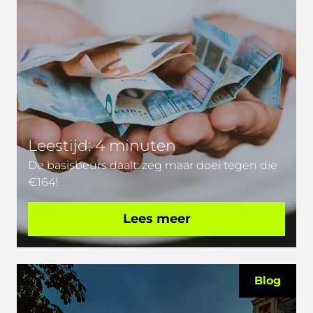
Leestijd: 4 minuten
De basisbeurs daalt: zeg maar doei tegen die
€164!
Lees meer
Blog