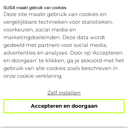
Voor studenten
Voor werkgevers
SUSA maakt gebruik van cookies
Deze site maakt gebruik van cookies en
vergelijkbare technieken voor statistieken,
Login
voorkeuren, social media en
marketingdoeleinden. Deze data wordt
gedeeld met partners voor social media,
12 februari 2026
advertenties en analyses. Door op ‘Accepteren
Leestijd: 4 minuten
en doorgaan’ te klikken, ga je akkoord met het
gebruik van alle cookies zoals beschreven in
Het jaar van de
onze cookie verklaring.
sidequest: niche hobby's
Zelf instellen
en activiteiten om in
Accepteren en doorgaan
2026 te proberen