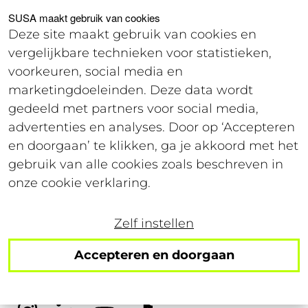
Voor studenten
Voor werkgevers
SUSA maakt gebruik van cookies
Deze site maakt gebruik van cookies en
vergelijkbare technieken voor statistieken,
Login
voorkeuren, social media en
marketingdoeleinden. Deze data wordt
gedeeld met partners voor social media,
3 januari 2019
advertenties en analyses. Door op ‘Accepteren
Leestijd: 3 minuten
en doorgaan’ te klikken, ga je akkoord met het
gebruik van alle cookies zoals beschreven in
Goede voornemens die
onze cookie verklaring.
je wel kunt volhouden
Zelf instellen
Accepteren en doorgaan
Volg ons op social!