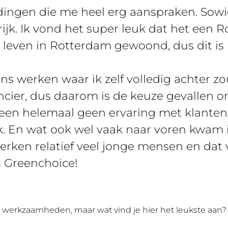
r dingen die me heel erg aanspraken. So
ijk. Ik vond het super leuk dat het een Ro
jn leven in Rotterdam gewoond, dus dit is 
ens werken waar ik zelf volledig achter z
ncier, dus daarom is de keuze gevallen o
leen helemaal geen ervaring met klantens
k. En wat ook wel vaak naar voren kwam i
 werken relatief veel jonge mensen en dat 
m Greenchoice!
e werkzaamheden, maar wat vind je hier het leukste aan?