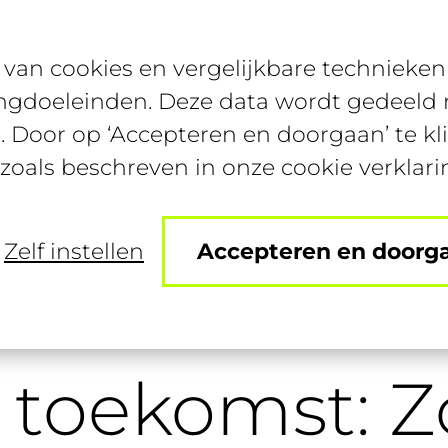
van cookies en vergelijkbare technieken 
Bijbanen
Studentenconte
ngdoeleinden. Deze data wordt gedeeld m
. Door op ‘Accepteren en doorgaan’ te kl
 zoals beschreven in onze cookie verklari
Zelf instellen
Accepteren en doorg
ene toekomst: Zo dragen zij een steentje bij
 toekomst: Z