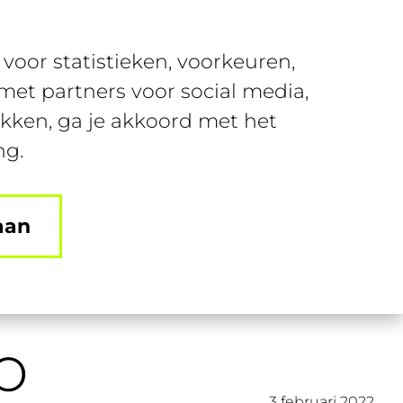
Over SUSA
Contact
voor statistieken, voorkeuren,
nt
Join SUSA
Login
et partners voor social media,
ikken, ga je akkoord met het
ng.
aan
o
3 februari 2022