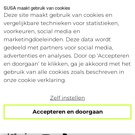
Voor studenten
Voor werkgevers
SUSA maakt gebruik van cookies
Deze site maakt gebruik van cookies en
vergelijkbare technieken voor statistieken,
Login
voorkeuren, social media en
marketingdoeleinden. Deze data wordt
gedeeld met partners voor social media,
28 juli 2022
advertenties en analyses. Door op ‘Accepteren
Leestijd: 2 minuten
en doorgaan’ te klikken, ga je akkoord met het
gebruik van alle cookies zoals beschreven in
Deze pas is goud waard:
onze cookie verklaring.
je studentenpas!
Zelf instellen
Accepteren en doorgaan
Volg ons op social!