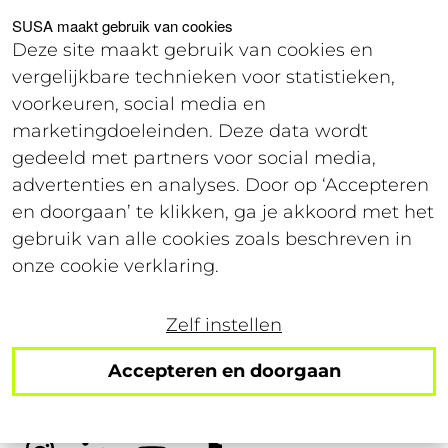
Voor studenten
Voor werkgevers
SUSA maakt gebruik van cookies
Deze site maakt gebruik van cookies en
vergelijkbare technieken voor statistieken,
Login
voorkeuren, social media en
marketingdoeleinden. Deze data wordt
gedeeld met partners voor social media,
3 april 2025
advertenties en analyses. Door op ‘Accepteren
Leestijd: 2 minuten
en doorgaan’ te klikken, ga je akkoord met het
gebruik van alle cookies zoals beschreven in
Dé splinternieuwe SUSA
onze cookie verklaring.
chat!
Zelf instellen
Accepteren en doorgaan
Volg ons op social media!