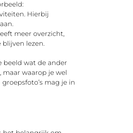
orbeeld:
iteiten. Hierbij
naan.
eft meer overzicht,
blijven lezen.
te beeld wat de ander
t, maar waarop je wel
n groepsfoto’s mag je in
s het belangrijk om