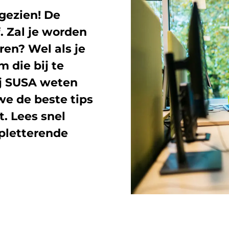
 gezien! De
f. Zal je worden
ren? Wel als je
m die bij te
ij SUSA weten
we de beste tips
t. Lees snel
rpletterende