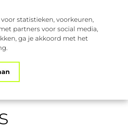
Over SUSA
Contact
voor statistieken, voorkeuren,
nt
Join SUSA
Login
et partners voor social media,
ikken, ga je akkoord met het
ng.
aan
s