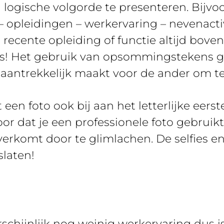
 logische volgorde te presenteren. Bijvo
– opleidingen – werkervaring – nevenactiv
recente opleiding of functie altijd bove
ts! Het gebruik van opsommingstekens ge
 aantrekkelijk maakt voor de ander om te 
 een foto ook bij aan het letterlijke eers
oor dat je een professionele foto gebruik
overkomt door te glimlachen. De selfies e
slaten!
schijnlijk nog weinig werkervaring dus i