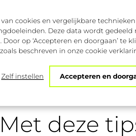
van cookies en vergelijkbare technieken 
Bijbanen
Studentenconte
ngdoeleinden. Deze data wordt gedeeld m
. Door op ‘Accepteren en doorgaan’ te kl
 zoals beschreven in onze cookie verklari
Zelf instellen
Accepteren en doorg
n? Met deze tips krijg je binnen no time die baan!
Met deze tip