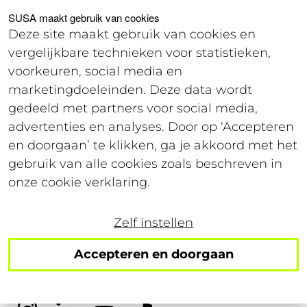
Voor studenten
Voor werkgevers
SUSA maakt gebruik van cookies
Deze site maakt gebruik van cookies en
vergelijkbare technieken voor statistieken,
Login
voorkeuren, social media en
marketingdoeleinden. Deze data wordt
gedeeld met partners voor social media,
6 juli 2017
advertenties en analyses. Door op ‘Accepteren
Leestijd: 3 minuten
en doorgaan’ te klikken, ga je akkoord met het
gebruik van alle cookies zoals beschreven in
Creatieve manieren om
onze cookie verklaring.
een kamer te vinden
Zelf instellen
Accepteren en doorgaan
Volg ons op social!