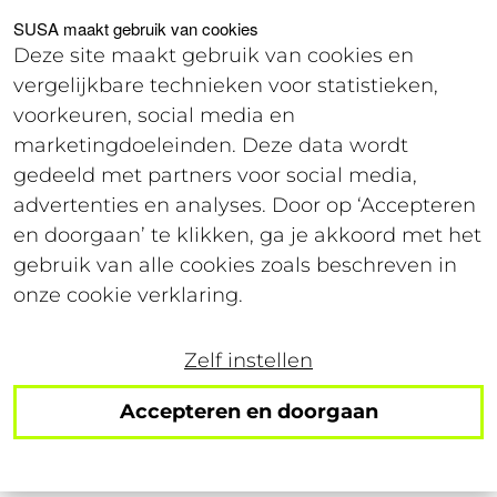
Voor studenten
Voor werkgevers
SUSA maakt gebruik van cookies
Deze site maakt gebruik van cookies en
vergelijkbare technieken voor statistieken,
Login
voorkeuren, social media en
marketingdoeleinden. Deze data wordt
gedeeld met partners voor social media,
4 december 2024
advertenties en analyses. Door op ‘Accepteren
Leestijd: 3 minuten
en doorgaan’ te klikken, ga je akkoord met het
gebruik van alle cookies zoals beschreven in
Als student uit eten in
onze cookie verklaring.
Den Haag? Hier MOET je
Zelf instellen
zijn!
Accepteren en doorgaan