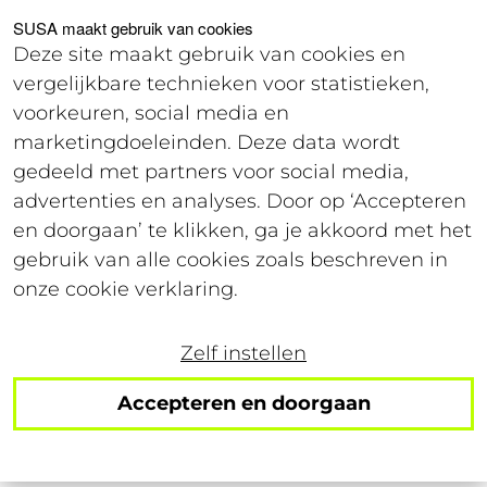
Voor studenten
Voor werkgevers
SUSA maakt gebruik van cookies
Deze site maakt gebruik van cookies en
vergelijkbare technieken voor statistieken,
Login
voorkeuren, social media en
marketingdoeleinden. Deze data wordt
gedeeld met partners voor social media,
3 april 2021
advertenties en analyses. Door op ‘Accepteren
Leestijd: 4 minuten
en doorgaan’ te klikken, ga je akkoord met het
gebruik van alle cookies zoals beschreven in
Aan een (bij)baan
onze cookie verklaring.
beginnen tijdens de
Zelf instellen
coronacrisis, spannend?
Accepteren en doorgaan