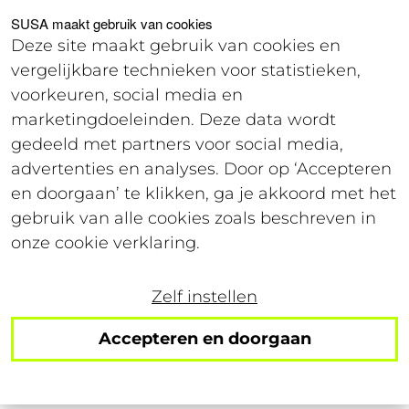
Voor studenten
Voor werkgevers
SUSA maakt gebruik van cookies
Deze site maakt gebruik van cookies en
vergelijkbare technieken voor statistieken,
Login
voorkeuren, social media en
marketingdoeleinden. Deze data wordt
gedeeld met partners voor social media,
11 december 2019
advertenties en analyses. Door op ‘Accepteren
Leestijd: 3 minuten
en doorgaan’ te klikken, ga je akkoord met het
gebruik van alle cookies zoals beschreven in
5 werkplekken om te
onze cookie verklaring.
studeren in plaats van de
Zelf instellen
UB
Accepteren en doorgaan