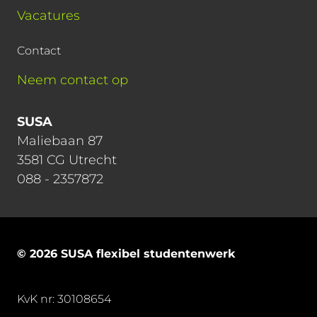
Vacatures
Contact
Neem contact op
SUSA
Maliebaan 87
3581 CG Utrecht
088 - 2357872
© 2026 SUSA flexibel studentenwerk
KvK nr: 30108654