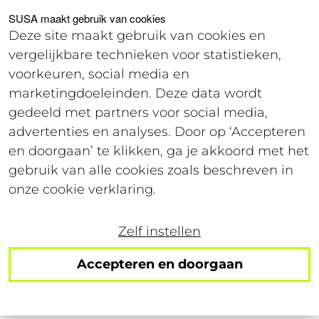
Voor studenten
Voor werkgevers
SUSA maakt gebruik van cookies
Deze site maakt gebruik van cookies en
vergelijkbare technieken voor statistieken,
Login
voorkeuren, social media en
marketingdoeleinden. Deze data wordt
gedeeld met partners voor social media,
28 juni 2019
advertenties en analyses. Door op ‘Accepteren
Leestijd: 3 minuten
en doorgaan’ te klikken, ga je akkoord met het
gebruik van alle cookies zoals beschreven in
4 manieren om
onze cookie verklaring.
goedkoop je zomer door
Zelf instellen
te brengen!
Accepteren en doorgaan