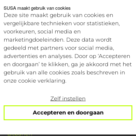
Voor studenten
Voor werkgevers
SUSA maakt gebruik van cookies
Deze site maakt gebruik van cookies en
vergelijkbare technieken voor statistieken,
Login
voorkeuren, social media en
marketingdoeleinden. Deze data wordt
gedeeld met partners voor social media,
Solliciteren
advertenties en analyses. Door op ‘Accepteren
en doorgaan’ te klikken, ga je akkoord met het
gebruik van alle cookies zoals beschreven in
onze cookie verklaring.
Er is helaas iets fout gegaan. Probeer het
later opnieuw.
Zelf instellen
Accepteren en doorgaan
Studenten
Bijbanen