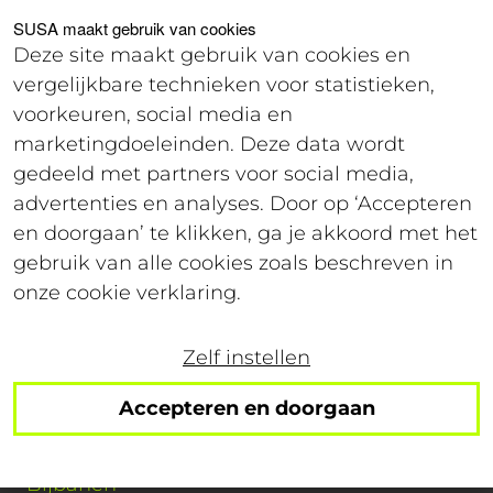
Voor studenten
Voor werkgevers
SUSA maakt gebruik van cookies
Deze site maakt gebruik van cookies en
vergelijkbare technieken voor statistieken,
Login
voorkeuren, social media en
marketingdoeleinden. Deze data wordt
gedeeld met partners voor social media,
Solliciteren
advertenties en analyses. Door op ‘Accepteren
en doorgaan’ te klikken, ga je akkoord met het
gebruik van alle cookies zoals beschreven in
onze cookie verklaring.
Er is helaas iets fout gegaan. Probeer het
later opnieuw.
Zelf instellen
Accepteren en doorgaan
Studenten
Bijbanen