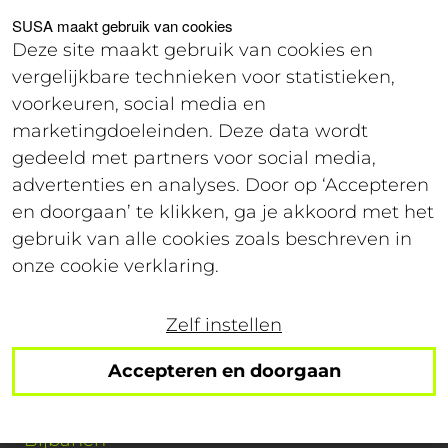
Voor studenten
Voor werkgevers
SUSA maakt gebruik van cookies
Deze site maakt gebruik van cookies en
vergelijkbare technieken voor statistieken,
Login
voorkeuren, social media en
marketingdoeleinden. Deze data wordt
gedeeld met partners voor social media,
Solliciteren
advertenties en analyses. Door op ‘Accepteren
en doorgaan’ te klikken, ga je akkoord met het
gebruik van alle cookies zoals beschreven in
onze cookie verklaring.
Er is helaas iets fout gegaan. Probeer het
later opnieuw.
Zelf instellen
Accepteren en doorgaan
Studenten
Bijbanen