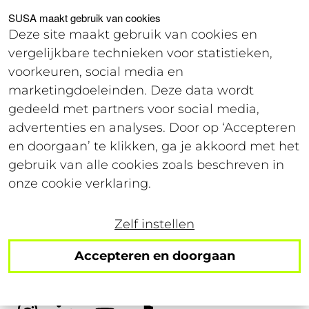
Voor studenten
Voor werkgevers
SUSA maakt gebruik van cookies
Deze site maakt gebruik van cookies en
vergelijkbare technieken voor statistieken,
Offerte
voorkeuren, social media en
marketingdoeleinden. Deze data wordt
gedeeld met partners voor social media,
22 september 2019
advertenties en analyses. Door op ‘Accepteren
Leestijd: 4 minuten
en doorgaan’ te klikken, ga je akkoord met het
gebruik van alle cookies zoals beschreven in
Talentenjacht in een
onze cookie verklaring.
krappe arbeidsmarkt
Zelf instellen
Accepteren en doorgaan
Volg ons op social!