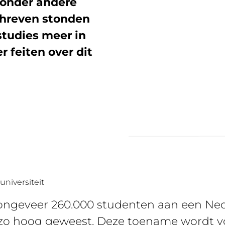
n onder andere
chreven stonden
studies meer in
r feiten over dit
niversiteit
 ongeveer 260.000 studenten aan een Nede
t zo hoog geweest. Deze toename wordt 