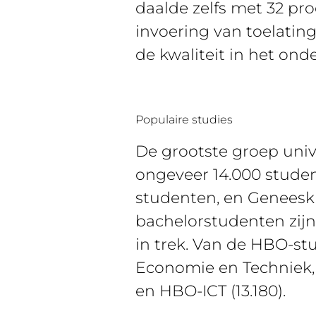
daalde zelfs met 32 pr
invoering van toelati
de kwaliteit in het ond
Populaire studies
De grootste groep unive
ongeveer 14.000 studen
studenten, en Geneesk
bachelorstudenten zij
in trek. Van de HBO-st
Economie en Techniek,
en HBO-ICT (13.180).