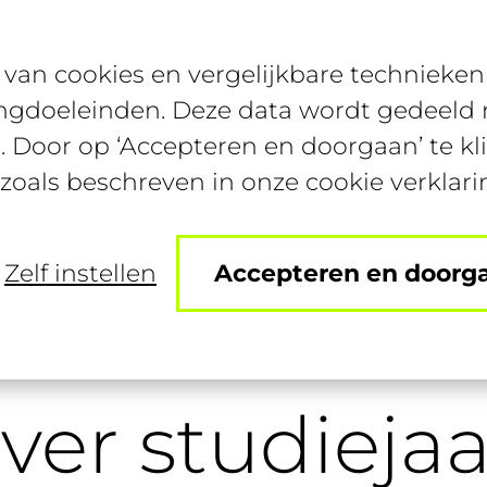
van cookies en vergelijkbare technieken 
Bijbanen
Studentenconte
ngdoeleinden. Deze data wordt gedeeld m
. Door op ‘Accepteren en doorgaan’ te kl
 zoals beschreven in onze cookie verklari
Zelf instellen
Accepteren en doorg
iten over studiejaar 2015-2016
over studiejaa