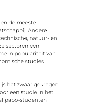
lgen de meeste
atschappij. Andere
technische, natuur- en
eze sectoren een
me in populariteit van
onomische studies
ijs het zwaar gekregen.
or een studie in het
tal pabo-studenten