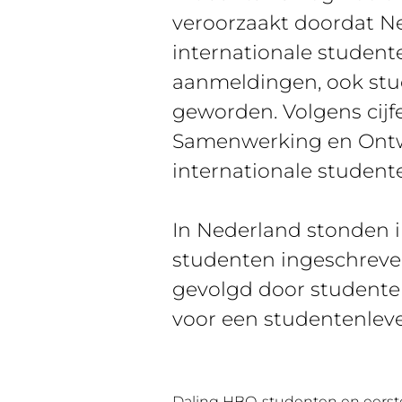
veroorzaakt doordat N
internationale studente
aanmeldingen, ook stud
geworden. Volgens cij
Samenwerking en Ontwi
internationale studente
In Nederland stonden in
studenten ingeschreve
gevolgd door studenten
voor een studentenleve
Daling HBO-studenten en eerst