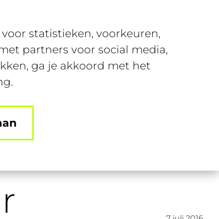
Over SUSA
Contact
voor statistieken, voorkeuren,
nt
Join SUSA
Login
et partners voor social media,
ikken, ga je akkoord met het
ng.
aan
r
7 juli 2016